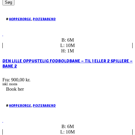
Søg
#
HOPPEBORGE
,
POLTERABEND
B: 6M
L: 10M
H: 1M
DEN LILLE OPPUSTELIG FODBOLDBANE – TIL 1 ELLER 2 SPILLERE –
BANE 2
Fra:
900,00
kr.
inkl. moms
Book her
#
HOPPEBORGE
,
POLTERABEND
B: 6M
L: 10M