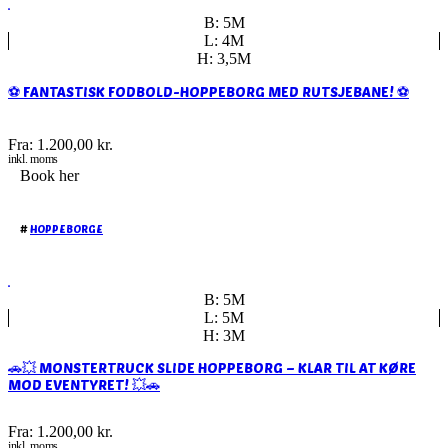
B: 5M
L: 4M
H: 3,5M
⚽ FANTASTISK FODBOLD-HOPPEBORG MED RUTSJEBANE! ⚽
Fra:
1.200,00
kr.
inkl. moms
Book her
#
HOPPEBORGE
B: 5M
L: 5M
H: 3M
🚗💥 MONSTERTRUCK SLIDE HOPPEBORG – KLAR TIL AT KØRE
MOD EVENTYRET! 💥🚗
Fra:
1.200,00
kr.
inkl. moms