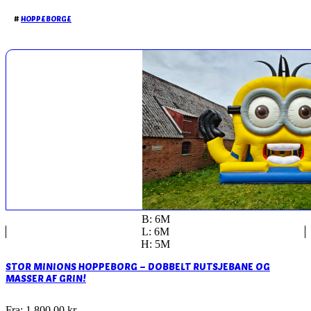
#
HOPPEBORGE
B: 6M
L: 6M
H: 5M
STOR MINIONS HOPPEBORG – DOBBELT RUTSJEBANE OG
MASSER AF GRIN!
Fra:
1.800,00
kr.