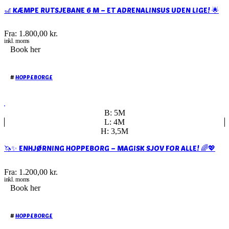
🎢 KÆMPE RUTSJEBANE 6 M – ET ADRENALINSUS UDEN LIGE! 🌟
Fra:
1.800,00
kr.
inkl. moms
Book her
#
HOPPEBORGE
B: 5M
L: 4M
H: 3,5M
🦄✨ ENHJØRNING HOPPEBORG – MAGISK SJOV FOR ALLE! 🌈💖
Fra:
1.200,00
kr.
inkl. moms
Book her
#
HOPPEBORGE