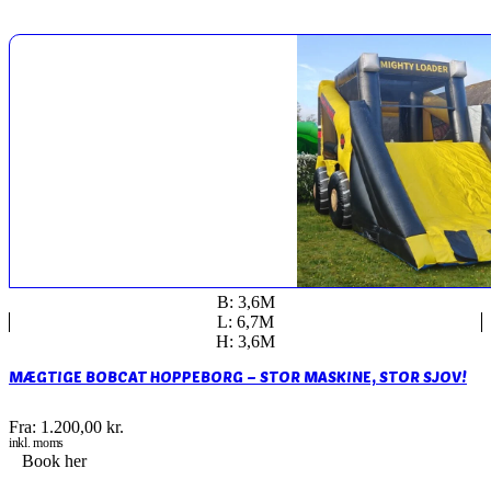
B: 3,6M
L: 6,7M
H: 3,6M
MÆGTIGE BOBCAT HOPPEBORG – STOR MASKINE, STOR SJOV!
Fra:
1.200,00
kr.
inkl. moms
Book her