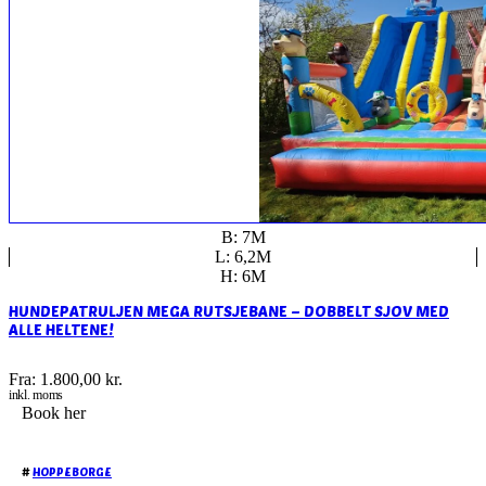
B: 7M
L: 6,2M
H: 6M
HUNDEPATRULJEN MEGA RUTSJEBANE – DOBBELT SJOV MED
ALLE HELTENE!
Fra:
1.800,00
kr.
inkl. moms
Book her
#
HOPPEBORGE