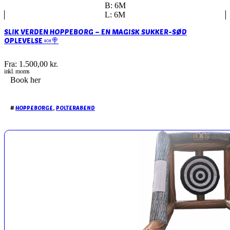
B: 6M
L: 6M
SLIK VERDEN HOPPEBORG – EN MAGISK SUKKER-SØD
OPLEVELSE 🍬🍭
Fra:
1.500,00
kr.
inkl. moms
Book her
#
HOPPEBORGE
,
POLTERABEND