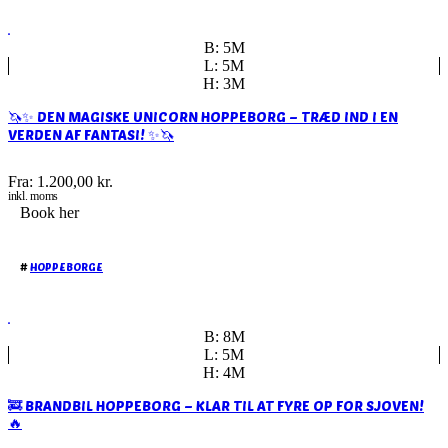
B: 5M
L: 5M
H: 3M
🦄✨ DEN MAGISKE UNICORN HOPPEBORG – TRÆD IND I EN
VERDEN AF FANTASI! ✨🦄
Fra:
1.200,00
kr.
inkl. moms
Book her
#
HOPPEBORGE
B: 8M
L: 5M
H: 4M
🚒 BRANDBIL HOPPEBORG – KLAR TIL AT FYRE OP FOR SJOVEN!
🔥