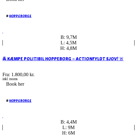
#
HOPPEBORGE
B: 9,7M
L: 4,5M
H: 4,8M
🚔 KÆMPE POLITIBIL HOPPEBORG – ACTIONFYLDT SJOV! 🚨
Fra:
1.800,00
kr.
inkl. moms
Book her
#
HOPPEBORGE
B: 4,4M
L: 9M
H: 6M