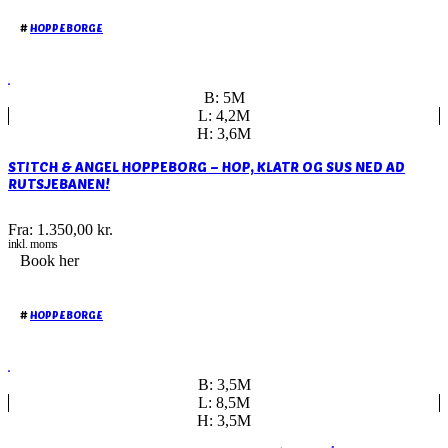
#
HOPPEBORGE
B: 5M
L: 4,2M
H: 3,6M
STITCH & ANGEL HOPPEBORG – HOP, KLATR OG SUS NED AD
RUTSJEBANEN!
Fra:
1.350,00
kr.
inkl. moms
Book her
#
HOPPEBORGE
B: 3,5M
L: 8,5M
H: 3,5M