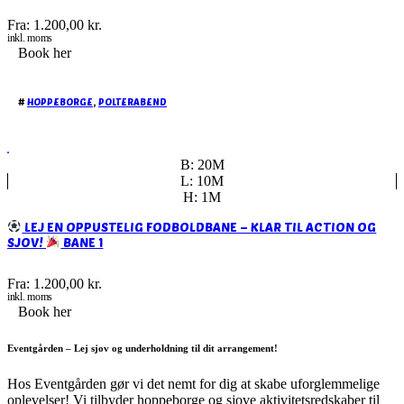
Fra:
1.200,00
kr.
inkl. moms
Book her
#
HOPPEBORGE
,
POLTERABEND
B: 20M
L: 10M
H: 1M
LEJ EN OPPUSTELIG FODBOLDBANE – KLAR TIL ACTION OG
SJOV!
BANE 1
Fra:
1.200,00
kr.
inkl. moms
Book her
Eventgården – Lej sjov og underholdning til dit arrangement!
Hos Eventgården gør vi det nemt for dig at skabe uforglemmelige
oplevelser! Vi tilbyder hoppeborge og sjove aktivitetsredskaber til