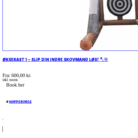
ØKSEKAST 1 – SLIP DIN INDRE SKOVMAND LØS! 🪓🎯
Fra:
600,00
kr.
inkl. moms
Book her
#
HOPPEBORGE