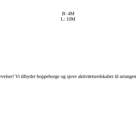
B: 4M
L: 10M
elser! Vi tilbyder hoppeborge og sjove aktivitetsredskaber til arrange