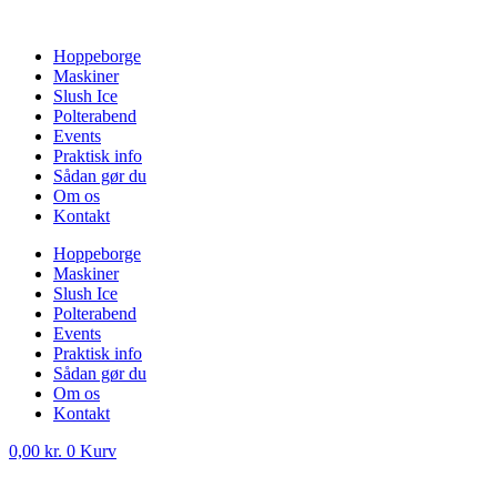
Videre
til
Hoppeborge
indhold
Maskiner
Slush Ice
Polterabend
Events
Praktisk info
Sådan gør du
Om os
Kontakt
Hoppeborge
Maskiner
Slush Ice
Polterabend
Events
Praktisk info
Sådan gør du
Om os
Kontakt
0,00
kr.
0
Kurv