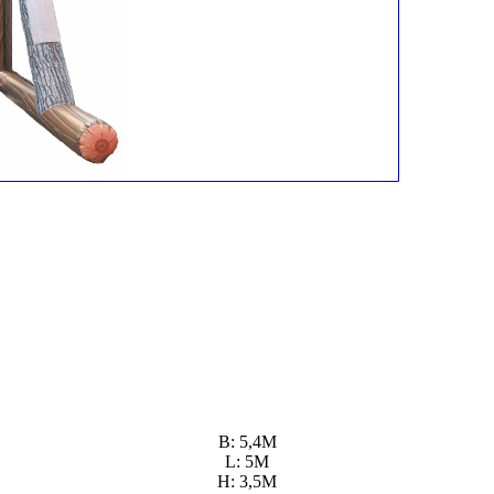
B: 5,4M
L: 5M
H: 3,5M