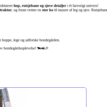
ombinerer
hop, rutsjebane og sjove detaljer
i ét farverigt univers!
 traktor
, og foran venter en
stor ko
til masser af leg og sjov. Rutsjebane
n hoppe, lege og udforske bondegården.
jov bondegårdsoplevelse! 🐄🚜🎉