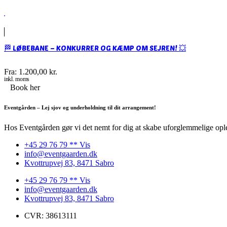
🏁 LØBEBANE – KONKURRER OG KÆMP OM SEJREN! 💥
Fra:
1.200,00
kr.
inkl. moms
Book her
Eventgården – Lej sjov og underholdning til dit arrangement!
Hos Eventgården gør vi det nemt for dig at skabe uforglemmelige oplev
+45 29 76 79 ** Vis
info@eventgaarden.dk
Kvottrupvej 83, 8471 Sabro
+45 29 76 79 ** Vis
info@eventgaarden.dk
Kvottrupvej 83, 8471 Sabro
CVR: 38613111