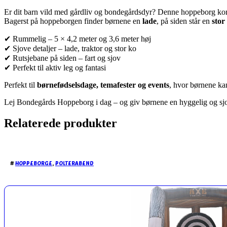
Er dit barn vild med gårdliv og bondegårdsdyr? Denne hoppeborg k
Bagerst på hoppeborgen finder børnene en
lade
, på siden står en
stor
✔ Rummelig – 5 × 4,2 meter og 3,6 meter høj
✔ Sjove detaljer – lade, traktor og stor ko
✔ Rutsjebane på siden – fart og sjov
✔ Perfekt til aktiv leg og fantasi
Perfekt til
børnefødselsdage, temafester og events
, hvor børnene ka
Lej Bondegårds Hoppeborg i dag – og giv børnene en hyggelig og s
Relaterede produkter
#
HOPPEBORGE
,
POLTERABEND