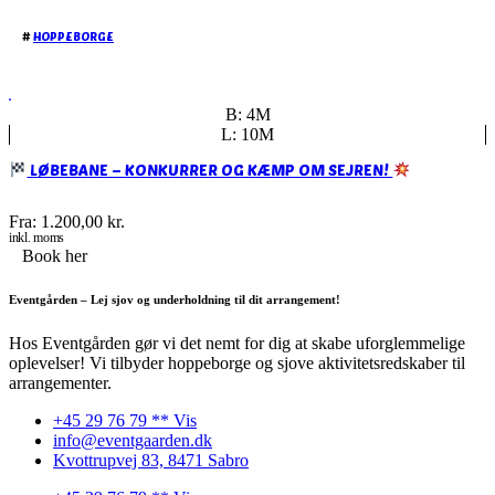
#
HOPPEBORGE
B: 4M
L: 10M
LØBEBANE – KONKURRER OG KÆMP OM SEJREN!
Fra:
1.200,00
kr.
inkl. moms
Book her
Eventgården – Lej sjov og underholdning til dit arrangement!
Hos Eventgården gør vi det nemt for dig at skabe uforglemmelige
oplevelser! Vi tilbyder hoppeborge og sjove aktivitetsredskaber til
arrangementer.
+45 29 76 79 ** Vis
info@eventgaarden.dk
Kvottrupvej 83, 8471 Sabro