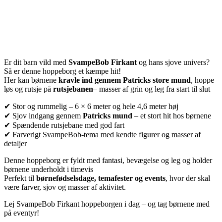
Er dit barn vild med
SvampeBob Firkant
og hans sjove univers?
Så er denne hoppeborg et kæmpe hit!
Her kan børnene
kravle ind gennem Patricks store mund
, hoppe
løs og rutsje på
rutsjebanen
– masser af grin og leg fra start til slut
✔ Stor og rummelig – 6 × 6 meter og hele 4,6 meter høj
✔ Sjov indgang gennem
Patricks mund
– et stort hit hos børnene
✔ Spændende rutsjebane med god fart
✔ Farverigt SvampeBob-tema med kendte figurer og masser af
detaljer
Denne hoppeborg er fyldt med fantasi, bevægelse og leg og holder
børnene underholdt i timevis
Perfekt til
børnefødselsdage, temafester og events
, hvor der skal
være farver, sjov og masser af aktivitet.
Lej SvampeBob Firkant hoppeborgen i dag – og tag børnene med
på eventyr!