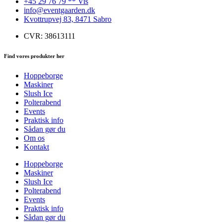
+45 29 76 79 ** Vis
info@eventgaarden.dk
Kvottrupvej 83, 8471 Sabro
CVR: 38613111
Find vores produkter her
Hoppeborge
Maskiner
Slush Ice
Polterabend
Events
Praktisk info
Sådan gør du
Om os
Kontakt
Hoppeborge
Maskiner
Slush Ice
Polterabend
Events
Praktisk info
Sådan gør du