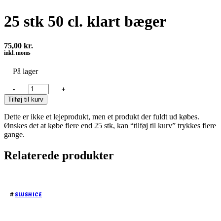
25 stk 50 cl. klart bæger
75,00
kr.
inkl. moms
På lager
25
-
+
stk
Tilføj til kurv
50
cl.
Dette er ikke et lejeprodukt, men et produkt der fuldt ud købes.
klart
Ønskes det at købe flere end 25 stk, kan “tilføj til kurv” trykkes flere
bæger
gange.
antal
Relaterede produkter
#
SLUSH ICE