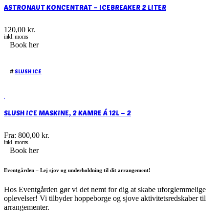
ASTRONAUT KONCENTRAT – ICEBREAKER 2 LITER
120,00
kr.
inkl. moms
Book her
#
SLUSH ICE
SLUSH ICE MASKINE, 2 KAMRE Á 12L – 2
Fra:
800,00
kr.
inkl. moms
Book her
Eventgården – Lej sjov og underholdning til dit arrangement!
Hos Eventgården gør vi det nemt for dig at skabe uforglemmelige
oplevelser! Vi tilbyder hoppeborge og sjove aktivitetsredskaber til
arrangementer.